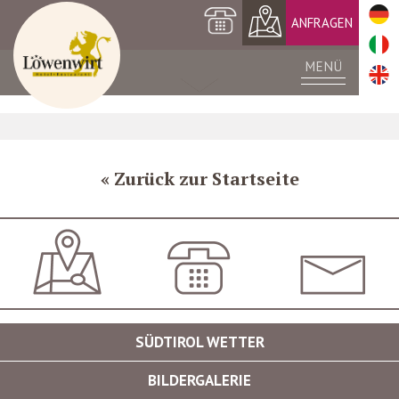
+39 0473 561420
ANFRAGEN
MENÜ
Zurück zur Startseite
ANFAHRT
+39 0473 561420
INFO@LOEWENWIR
SÜDTIROL WETTER
BILDERGALERIE